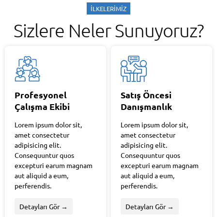
İLKELERİMİZ
Sizlere Neler Sunuyoruz?
Profesyonel
Satış Öncesi
Çalışma Ekibi
Danışmanlık
Lorem ipsum dolor sit,
Lorem ipsum dolor sit,
amet consectetur
amet consectetur
adipisicing elit.
adipisicing elit.
Consequuntur quos
Consequuntur quos
excepturi earum magnam
excepturi earum magnam
aut aliquid a eum,
aut aliquid a eum,
perferendis.
perferendis.
Detayları Gör →
Detayları Gör →