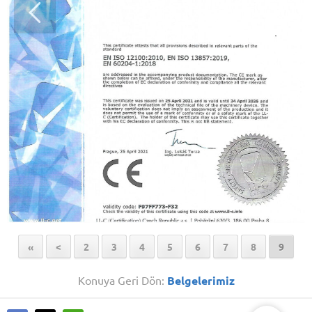
İCE
«
<
2
3
4
5
6
7
8
9
Cevap Yaz
Konuya Geri Dön:
Belgelerimiz