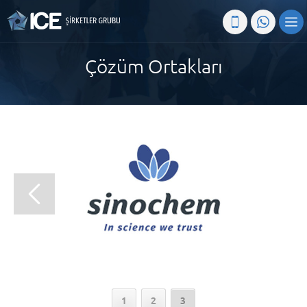
Çözüm Ortakları
1
2
3