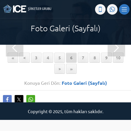
Foto Galeri (Sayfalı)
«
<
3
4
5
6
7
8
9
10
>
»
Konuya Geri Dön:
Foto Galeri (Sayfalı)
Copyright © 2025, tüm hakları saklıdır.